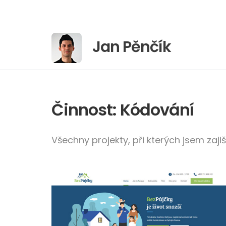
Přejít
na
obsah
Jan Pěnčík
Činnost:
Kódování
Všechny projekty, při kterých jsem za