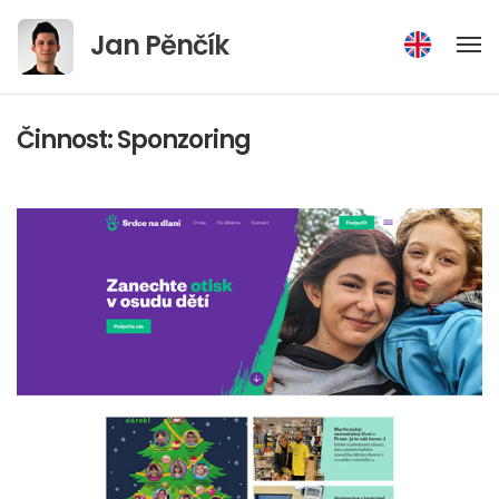
Přejít
Jan Pěnčík
na
obsah
Činnost:
Sponzoring